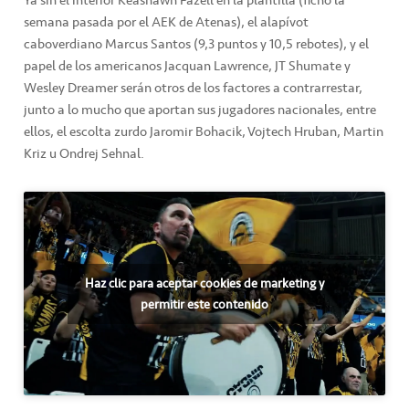
Ya sin el interior Keashawn Fazell en la plantilla (fichó la
semana pasada por el AEK de Atenas), el alapívot
caboverdiano Marcus Santos (9,3 puntos y 10,5 rebotes), y el
papel de los americanos Jacquan Lawrence, JT Shumate y
Wesley Dreamer serán otros de los factores a contrarrestar,
junto a lo mucho que aportan sus jugadores nacionales, entre
ellos, el escolta zurdo Jaromir Bohacik, Vojtech Hruban, Martin
Kriz u Ondrej Sehnal.
Haz clic para aceptar cookies de marketing y
permitir este contenido