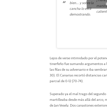
¡Tiene 
bien… y sobre la
manit
cancha lo está
calient
demostrando.
Lejos de verse intimidado por el potenc
tinerfeño fue sumando argumentos a 
las filas de su adversario e iba sembr
30). El Canarias recortó distancias ca
parcial de 0-12 (70-74).
Superado ya el mal trago del segundo 
martilleaba desde más allá del arco; 
de Jan Vesely. Dos canastones exteriore