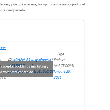
alecían, y de qué manera, las opciones de un conjunto, el
ar la campanada.
s09
— Liga
a
📺
@DAZN_ES
#LigaEndesa
|
Endesa
a
@CB1939Canarias
(@ACBCOM)
ra aceptar cookies de marketing y
e
pic.twitter.com/lco5a0oQG8
January 25,
permitir este contenido
IA en
2026