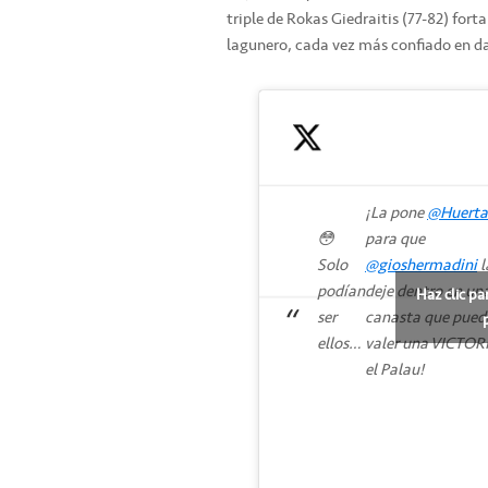
triple de Rokas Giedraitis (77-82) fort
lagunero, cada vez más confiado en d
¡La pone
@Huerta
😳
para que
Solo
@gioshermadini
l
podían
deje dentro en un
Haz clic pa
ser
canasta que pued
ellos…
valer una VICTOR
el Palau!