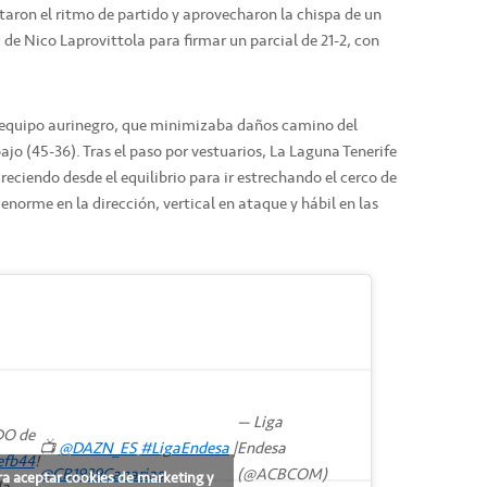
aron el ritmo de partido y aprovecharon la chispa de un
 de Nico Laprovittola para firmar un parcial de 21-2, con
l equipo aurinegro, que minimizaba daños camino del
ajo (45-36). Tras el paso por vestuarios, La Laguna Tenerife
reciendo desde el equilibrio para ir estrechando el cerco de
enorme en la dirección, vertical en ataque y hábil en las
— Liga
DO de
📺
@DAZN_ES
#LigaEndesa
|
Endesa
efb44
!
@CB1939Canarias
(@ACBCOM)
ra aceptar cookies de marketing y