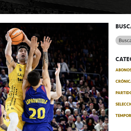
BUSC
Buscar.
CATE
ABONO
CRÓNIC
PARTID
SELECCI
TEMPO