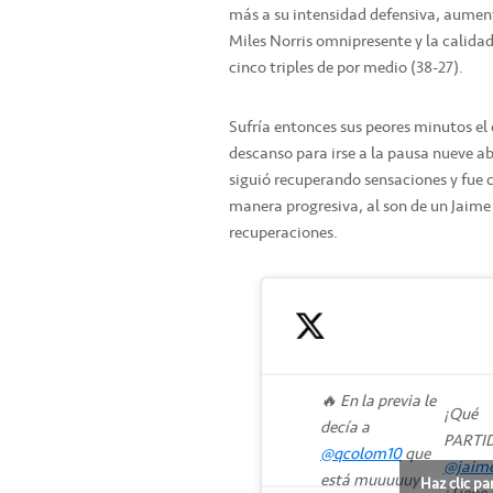
más a su intensidad defensiva, aument
Miles Norris omnipresente y la calidad
cinco triples de por medio (38-27).
Sufría entonces sus peores minutos e
descanso para irse a la pausa nueve ab
siguió recuperando sensaciones y fue c
manera progresiva, al son de un Jaime 
recuperaciones.
🔥 En la previa le
¡Qué
decía a
PARTI
@qcolom10
que
@jaim
está muuuuuy
Haz clic pa