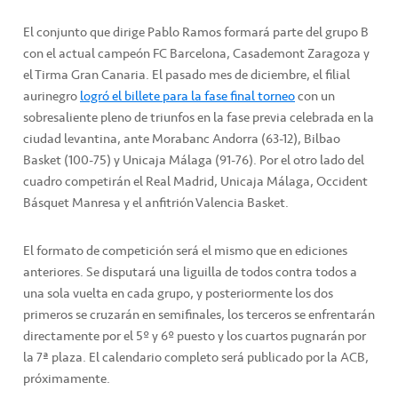
El conjunto que dirige Pablo Ramos formará parte del grupo B
con el actual campeón FC Barcelona, Casademont Zaragoza y
el Tirma Gran Canaria. El pasado mes de diciembre, el filial
aurinegro
logró el billete para la fase final torneo
con un
sobresaliente pleno de triunfos en la fase previa celebrada en la
ciudad levantina, ante
Morabanc Andorra (63-12), Bilbao
Basket (100-75) y Unicaja Málaga (91-76).
Por el otro lado del
cuadro competirán el Real Madrid, Unicaja Málaga, Occident
Básquet Manresa y el anfitrión Valencia Basket.
El
formato
de competición
será el mismo que en ediciones
anteriores. Se disputará
una liguilla de todos contra todos a
una sola vuelta en cada grupo, y posteriormente los
dos
primeros se cruzarán en semifinales, los terceros se enfrentarán
directamente por el 5º y 6º
puesto y los cuartos pugnarán por
la 7ª plaza.
El calendario
completo
será publicado por la ACB
,
próximamente
.