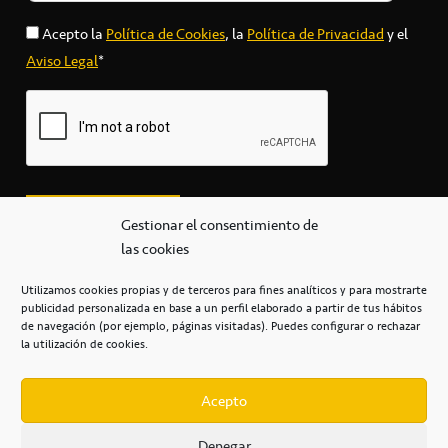
Acepto la
Política de Cookies
, la
Política de Privacidad
y el
Aviso Legal
*
Gestionar el consentimiento de
las cookies
Utilizamos cookies propias y de terceros para fines analíticos y para mostrarte
publicidad personalizada en base a un perfil elaborado a partir de tus hábitos
secretaria@cbcanarias.es
de navegación (por ejemplo, páginas visitadas). Puedes configurar o rechazar
+34 922 253 684
+34 922 315 909
la utilización de cookies.
C/Mercedes, s/n, Pabellón Insular de Tenerife Santiago Martín
Casa del Deporte / 38108 – La Laguna
Acepto
Denegar