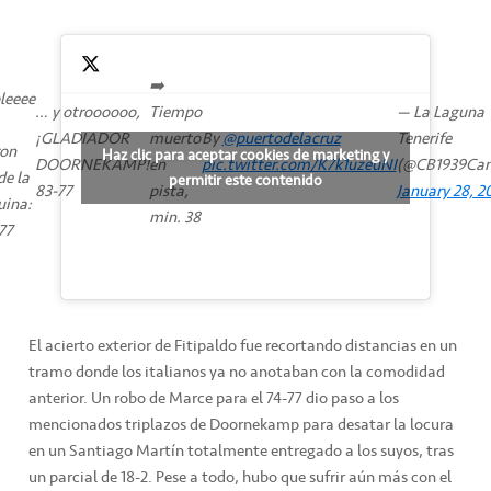
➡️
pleeee
… y otroooooo,
Tiempo
— La Laguna
¡GLADIADOR
muerto
By
@puertodelacruz
Tenerife
on
Haz clic para aceptar cookies de marketing y
DOORNEKAMP!
en
pic.twitter.com/K7k1uzeuNI
(@CB1939Can
de la
permitir este contenido
83-77
pista,
January 28, 2
uina:
min. 38
77
El acierto exterior de Fitipaldo fue recortando distancias en un
tramo donde los italianos ya no anotaban con la comodidad
anterior. Un robo de Marce para el 74-77 dio paso a los
mencionados triplazos de Doornekamp para desatar la locura
en un Santiago Martín totalmente entregado a los suyos, tras
un parcial de 18-2. Pese a todo, hubo que sufrir aún más con el