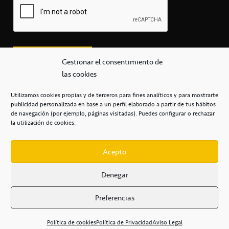
Gestionar el consentimiento de
las cookies
Utilizamos cookies propias y de terceros para fines analíticos y para mostrarte
publicidad personalizada en base a un perfil elaborado a partir de tus hábitos
secretaria@cbcanarias.es
de navegación (por ejemplo, páginas visitadas). Puedes configurar o rechazar
+34 922 253 684
+34 922 315 909
la utilización de cookies.
C/Mercedes, s/n, Pabellón Insular de Tenerife Santiago Martín
Casa del Deporte / 38108 – La Laguna
Acepto
Denegar
POLÍTICA DE PRIVACIDAD
/
POLÍTICA DE COOKIES
/
Preferencias
AVISO LEGAL
/
CONDICIONES
COMERCIALES
/
ACCESIBILIDAD
Política de cookies
Política de Privacidad
Aviso Legal