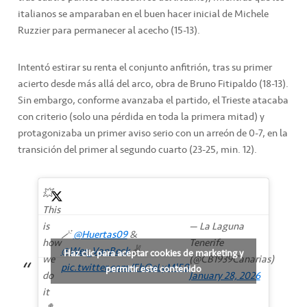
italianos se amparaban en el buen hacer inicial de Michele
Ruzzier para permanecer al acecho (15-13).
Intentó estirar su renta el conjunto anfitrión, tras su primer
acierto desde más allá del arco, obra de Bruno Fitipaldo (18-13).
Sin embargo, conforme avanzaba el partido, el Trieste atacaba
con criterio (solo una pérdida en toda la primera mitad) y
protagonizaba un primer aviso serio con un arreón de 0-7, en la
transición del primer al segundo cuarto (23-25, min. 12).
💥
This
is
— La Laguna
🪄
@Huertas09
&
how
Tenerife
@Wes_VanBeck
✌️
Haz clic para aceptar cookies de marketing y
we
(@CB1939Canarias)
pic.twitter.com/EhOeLyMl50
permitir este contenido
do
January 28, 2026
it