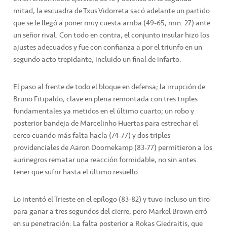
mitad, la escuadra de Txus Vidorreta sacó adelante un partido
que se le llegó a poner muy cuesta arriba (49-65, min. 27) ante
un señor rival. Con todo en contra, el conjunto insular hizo los
ajustes adecuados y fue con confianza a por el triunfo en un
segundo acto trepidante, incluido un final de infarto.
El paso al frente de todo el bloque en defensa; la irrupción de
Bruno Fitipaldo, clave en plena remontada con tres triples
fundamentales ya metidos en el último cuarto; un robo y
posterior bandeja de Marcelinho Huertas para estrechar el
cerco cuando más falta hacía (74-77) y dos triples
providenciales de Aaron Doornekamp (83-77) permitieron a los
aurinegros rematar una reacción formidable, no sin antes
tener que sufrir hasta el último resuello.
Lo intentó el Trieste en el epílogo (83-82) y tuvo incluso un tiro
para ganar a tres segundos del cierre, pero Markel Brown erró
en su penetración. La falta posterior a Rokas Giedraitis, que