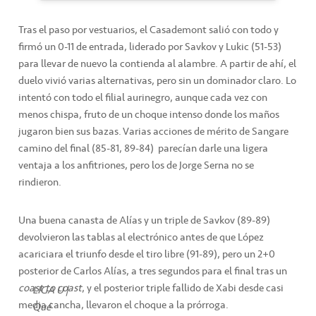
Tras el paso por vestuarios, el Casademont salió con todo y
firmó un 0-11 de entrada, liderado por Savkov y Lukic (51-53)
para llevar de nuevo la contienda al alambre. A partir de ahí, el
duelo vivió varias alternativas, pero sin un dominador claro. Lo
intentó con todo el filial aurinegro, aunque cada vez con
menos chispa, fruto de un choque intenso donde los maños
jugaron bien sus bazas. Varias acciones de mérito de Sangare
camino del final (85-81, 89-84) parecían darle una ligera
ventaja a los anfitriones, pero los de Jorge Serna no se
rindieron.
Una buena canasta de Alías y un triple de Savkov (89-89)
devolvieron las tablas al electrónico antes de que López
acariciara el triunfo desde el tiro libre (91-89), pero un 2+0
posterior de Carlos Alías, a tres segundos para el final tras un
coast to coast
, y el posterior triple fallido de Xabi desde casi
LIGA U |
media cancha, llevaron el choque a la prórroga.
Qué