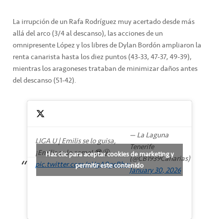
La irrupción de un Rafa Rodríguez muy acertado desde más
allá del arco (3/4 al descanso), las acciones de un
omnipresente López y los libres de Dylan Bordón ampliaron la
renta canarista hasta los diez puntos (43-33, 47-37, 49-39),
mientras los aragoneses trataban de minimizar daños antes
del descanso (51-42).
— La Laguna
LIGA U | Emilis se lo guisa,
Tenerife
¡Emilis se lo come! 😎🤩
Haz clic para aceptar cookies de marketing y
(@CB1939Canarias)
pic.twitter.com/nUgA0geBhw
permitir este contenido
January 30, 2026