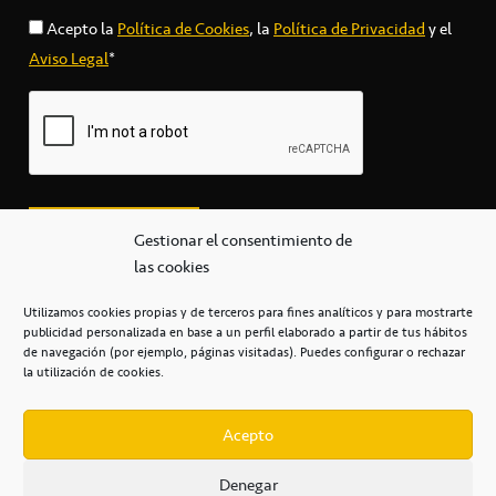
Acepto la
Política de Cookies
, la
Política de Privacidad
y el
Aviso Legal
*
Gestionar el consentimiento de
las cookies
Utilizamos cookies propias y de terceros para fines analíticos y para mostrarte
publicidad personalizada en base a un perfil elaborado a partir de tus hábitos
secretaria@cbcanarias.es
de navegación (por ejemplo, páginas visitadas). Puedes configurar o rechazar
+34 922 253 684
+34 922 315 909
la utilización de cookies.
C/Mercedes, s/n, Pabellón Insular de Tenerife Santiago Martín
Casa del Deporte / 38108 – La Laguna
Acepto
Denegar