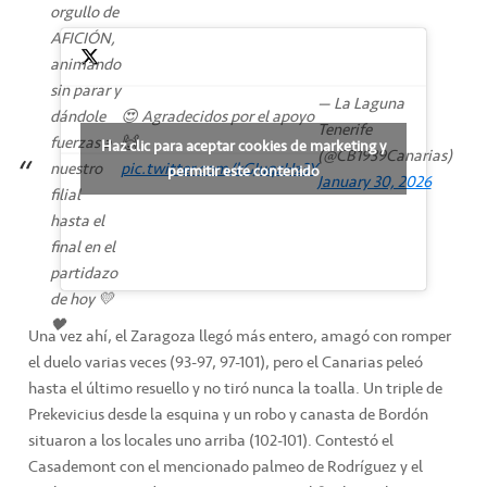
orgullo de
AFICIÓN,
animando
sin parar y
— La Laguna
dándole
😍 Agradecidos por el apoyo
Tenerife
fuerzas a
🙌
Haz clic para aceptar cookies de marketing y
(@CB1939Canarias)
nuestro
pic.twitter.com/kGJuqzHz3Y
permitir este contenido
January 30, 2026
filial
hasta el
final en el
partidazo
de hoy 💛
🖤
Una vez ahí, el Zaragoza llegó más entero, amagó con romper
el duelo varias veces (93-97, 97-101), pero el Canarias peleó
hasta el último resuello y no tiró nunca la toalla. Un triple de
Prekevicius desde la esquina y un robo y canasta de Bordón
situaron a los locales uno arriba (102-101). Contestó el
Casademont con el mencionado palmeo de Rodríguez y el