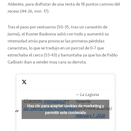
Alderete, para disfrutar de una renta de 18 puntos camino del
receso (44-26, min. 17).
Tras el paso por vestuarios (50-35, tras un canastón de
Jaime), el Kosner Baskonia salió con todo y aumentó su
intensidad atrás para provocar las primeras pérdidas
canaristas, lo que se tradujo en un parcial de 0-7 que
estrechaba el cerco (53-43) y barruntaba ya que los de Pablo
Galbiati iban a vender muy cara su derrota.
— La Laguna
💥 BOOM,
@timabro21
‼️
Tenerife
Haz clic para aceptar cookies de marketing y
pic.twitter.com/yO1StuFkgs
(@CB1939Canarias)
permitir este contenido
February 1, 2026