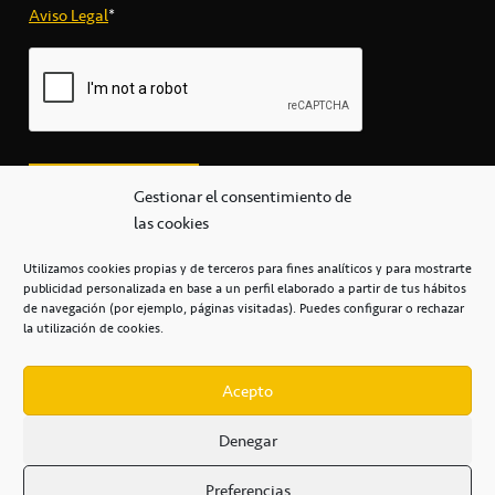
Aviso Legal
*
Gestionar el consentimiento de
las cookies
Utilizamos cookies propias y de terceros para fines analíticos y para mostrarte
publicidad personalizada en base a un perfil elaborado a partir de tus hábitos
secretaria@cbcanarias.es
de navegación (por ejemplo, páginas visitadas). Puedes configurar o rechazar
+34 922 253 684
+34 922 315 909
la utilización de cookies.
C/Mercedes, s/n, Pabellón Insular de Tenerife Santiago Martín
Casa del Deporte / 38108 – La Laguna
Acepto
Denegar
POLÍTICA DE PRIVACIDAD
/
POLÍTICA DE COOKIES
/
Preferencias