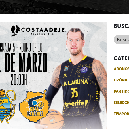
BUSC
Buscar.
CATE
ABONO
CRÓNIC
PARTID
SELECCI
TEMPO