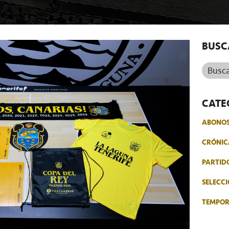
BUSC
Buscar.
CATE
ABONO
CRÓNIC
PARTID
SELECCI
TEMPO