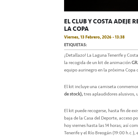
EL CLUB Y COSTA ADEJE 
LA COPA
Viernes, 13 Febrero, 2026 - 13:38
ETIQUETAS:
¡Detallazo! La Laguna Tenerife y Cost
la recogida de un kit de animación
GR
equipo aurinegro en la próxima Copa d
El kit incluye una camiseta conmemo
de stock),
tres aplaudidores alusivos
El kit puede recogerse, hasta fin de ex
baja de la Casa del Deporte, acceso por
hoy viernes hasta las 14 horas; así c
Tenerife y el Río Breogán (19:00 h.c.), 