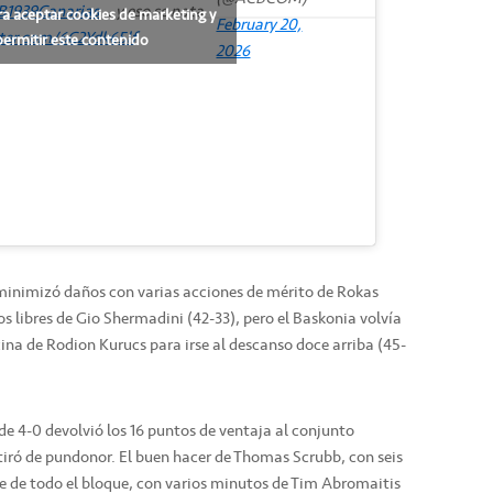
1939Canarias
… y eso se nota
ra aceptar cookies de marketing y
February 20,
tter.com/6C2Ydk65lf
permitir este contenido
2026
o minimizó daños con varias acciones de mérito de Rokas
dos libres de Gio Shermadini (42-33), pero el Baskonia volvía
cina de Rodion Kurucs para irse al descanso doce arriba (45-
 de 4-0 devolvió los 16 puntos de ventaja al conjunto
 tiró de pundonor. El buen hacer de Thomas Scrubb, con seis
te de todo el bloque, con varios minutos de Tim Abromaitis