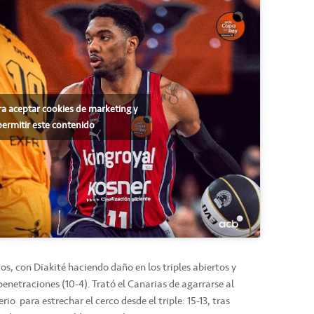
ra aceptar cookies de marketing y
permitir este contenido
os, con Diakité haciendo daño en los triples abiertos y
penetraciones (10-4). Trató el Canarias de agarrarse al
io para estrechar el cerco desde el triple: 15-13, tras