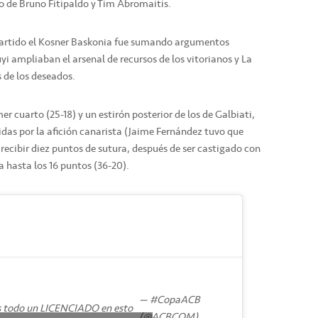
co de Bruno Fitipaldo y Tim Abromaitis.
artido el Kosner Baskonia fue sumando argumentos
ampliaban el arsenal de recursos de los vitorianos y La
 de los deseados.
mer cuarto (25-18) y un estirón posterior de los de Galbiati,
tidas por la afición canarista (Jaime Fernández tuvo que
 recibir diez puntos de sutura, después de ser castigado con
 hasta los 16 puntos (36-20).
— #CopaACB
s todo un LICENCIADO en esto
(@ACBCOM)