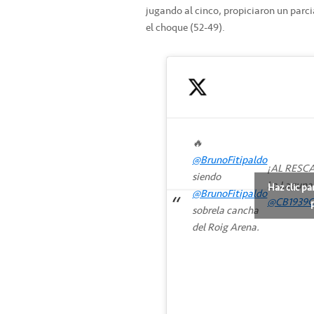
jugando al cinco, propiciaron un parcia
el choque (52-49).
🔥
@BrunoFitipaldo
¡AL RESCA
siendo
La Laguna
Haz clic pa
@BrunoFitipaldo
@CB1939C
sobrela cancha
del Roig Arena.