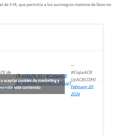
l de 3-14, que permitía a los aurinegros meterse de lleno en
—
TE de
#CopaACB
📺
@DAZN_ES
|
#CopaACB
(@ACBCOM)
ra aceptar cookies de marketing y
pic.twitter.com/KES7OrCug1
anarias
!
February 20,
permitir este contenido
2026