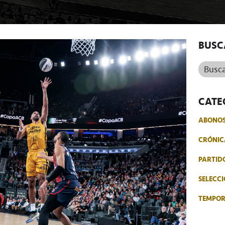
BUSC
Buscar.
CATE
ABONO
CRÓNIC
PARTID
SELECCI
TEMPO