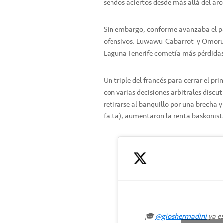
sendos aciertos desde más allá del ar
Sin embargo, conforme avanzaba el p
ofensivos. Luwawu-Cabarrot y Omoruyi 
Laguna Tenerife cometía más pérdidas
Un triple del francés para cerrar el pri
con varias decisiones arbitrales discu
retirarse al banquillo por una brecha y
falta), aumentaron la renta baskonista
🎓
@gioshermadini
ya e