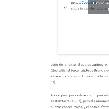
de la
#CopaACB
con
@CB
Haz clic pa
sobre la cancha.
pic.twi
Lejos de rendirse, el equipo aurinegr
Giedraitis, el tercer triple de Bruno y 
a hacer daño con un triple sobre la bo
33).
Tras el paso por vestuarios, un parcial
gasteiztarra (49-33), pero el Canarias
puntos consecutivos, y el paso al fren