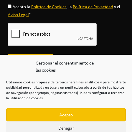
Acepto la
Política de Cookies
, la
Política de Privacidad
y el
Aviso Legal
*
Gestionar el consentimiento de
las cookies
Utilizamos cookies propias y de terceros para fines analíticos y para mostrarte
publicidad personalizada en base a un perfil elaborado a partir de tus hábitos
secretaria@cbcanarias.es
de navegación (por ejemplo, páginas visitadas). Puedes configurar o rechazar
+34 922 253 684
+34 922 315 909
la utilización de cookies.
C/Mercedes, s/n, Pabellón Insular de Tenerife Santiago Martín
Casa del Deporte / 38108 – La Laguna
Acepto
Denegar