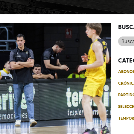
BUSC
Buscar.
CATE
ABONO
CRÓNIC
PARTID
SELECCI
TEMPO