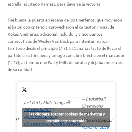
estrella, el citado Ramsey, para llevarse la victoria.
Fue buena la puesta en escena de los tinerfeños, que movieron
el balón con criterio y aprovecharon el canastón inicial de
Rokas Giedraitis, adicional incluido, y cinco puntos
consecutivos de Wesley Van Beck para intentar marcar
territorio desde el principio (7-8). El Canarias trató de llevar el
partido a su trinchera y amagó con abrir brecha en el marcador
(12-19); al tiempo que Patty Mills debutaba y dejaba muestras
de su calidad.
— Basketball
Just Patty Mills things 🤩
Champions
#BasketballCL
I
League
Haz clic para aceptar cookies de marketing y
@CB1939Canarias
(@BasketballCL)
permitir este contenido
pic.twitter.com/of8QuWEkKM
March 17, 2026