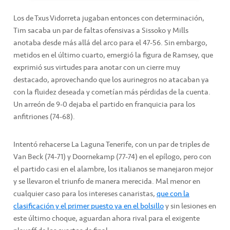
Los de Txus Vidorreta jugaban entonces con determinación,
Tim sacaba un par de faltas ofensivas a Sissoko y Mills
anotaba desde más allá del arco para el 47-56. Sin embargo,
metidos en el último cuarto, emergió la figura de Ramsey, que
exprimió sus virtudes para anotar con un cierre muy
destacado, aprovechando que los aurinegros no atacaban ya
con la fluidez deseada y cometían más pérdidas de la cuenta.
Un arreón de 9-0 dejaba el partido en franquicia para los
anfitriones (74-68).
Intentó rehacerse La Laguna Tenerife, con un par de triples de
Van Beck (74-71) y Doornekamp (77-74) en el epílogo, pero con
el partido casi en el alambre, los italianos se manejaron mejor
y se llevaron el triunfo de manera merecida. Mal menor en
cualquier caso para los intereses canaristas,
que con la
clasificación y el primer puesto ya en el bolsillo
y sin lesiones en
este último choque, aguardan ahora rival para el exigente