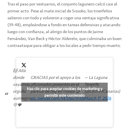
Tras el paso por vestuarios, el conjunto lagunero calcó casi el
primer acto. Pese al mate inicial de Sissoko, los tinerfeños
salieron con todo y volvieron a coger una ventaja significativa
(39-48), empleándose a fondo en tareas defensivas y atacando
luego con confianza, al abrigo de los puntos de Jaime
Fernández, Van Beck y Héctor Alderete, que culminaba un buen
contraataque para obligar a los locales a pedir tiempo muerto.
🙌 Allá
donde
GRACIAS por el apoyo a los
— La Laguna
vayamos,
aficionados presentes en el
Tenerife
Haz clic para aceptar cookies de marketing y
orgullo
partido de hoy en Trieste 🤝
(@CB1939Canarias)
permitir este contenido
aurinegro
pic.twitter.com/VE5fax7mVb
March 17, 2026
💛🖤