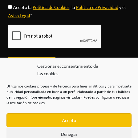
Acepto la
Política de Cookies
, la
Política de Privacidad
y el
Aviso Legal
*
Gestionar el consentimiento de
las cookies
Utilizamos cookies propias y de terceros para fines analíticos y para mostrarte
publicidad personalizada en base a un perfil elaborado a partir de tus hábitos
secretaria@cbcanarias.es
de navegación (por ejemplo, páginas visitadas). Puedes configurar o rechazar
+34 922 253 684
+34 922 315 909
la utilización de cookies.
C/Mercedes, s/n, Pabellón Insular de Tenerife Santiago Martín
Casa del Deporte / 38108 – La Laguna
Acepto
Denegar