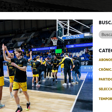
BUSC
Buscar.
CATE
ABONO
CRÓNIC
PARTID
SELECCI
TEMPO