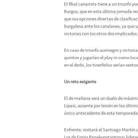
El filial canarista tiene a un triunfo 
Burgos, que en esta última jornada recib
que sus opciones directas de clasifica
burgalesa ante los catalanes, ya que sa
victorias con los otros dos implicados.
En caso de triunfo aurinegro y victor
quintos y jugarían el play in como loc
en el derbi, los tinerfeños serían sexto
Un reto exigente
El de mañana será un duelo de máxima 
Lipasi, ausente por lesión en los últi
único antecedente de esta temporada, 
Enfrente, visitará el Santiago Martín u
Los de Ermis Papakonstantinou lideraro