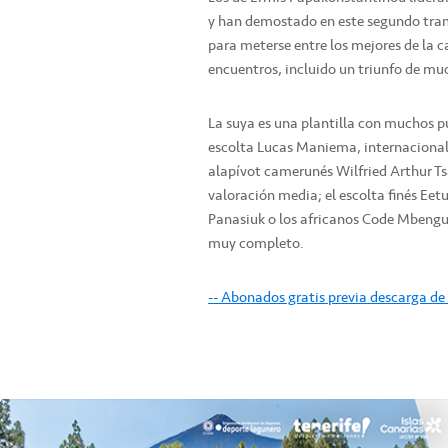
y han demostado en este segundo tra
para meterse entre los mejores de la c
encuentros, incluido un triunfo de much
La suya es una plantilla con muchos p
escolta Lucas Maniema, internacional 
alapívot camerunés Wilfried Arthur Tsaf
valoración media; el escolta finés Ee
Panasiuk o los africanos Code Mbengue
muy completo.
-- Abonados gratis previa descarga de 