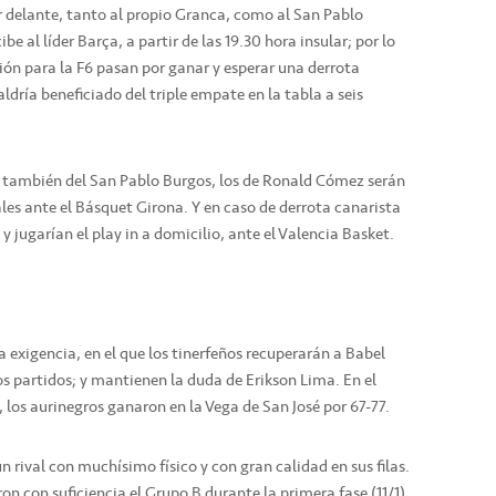
por delante, tanto al propio Granca, como al San Pablo
e al líder Barça, a partir de las 19.30 hora insular; por lo
ción para la F6 pasan por ganar y esperar una derrota
ldría beneficiado del triple empate en la tabla a seis
ia también del San Pablo Burgos, los de Ronald Cómez serán
ales ante el Básquet Girona. Y en caso de derrota canarista
s y jugarían el play in a domicilio, ante el Valencia Basket.
exigencia, en el que los tinerfeños recuperarán a Babel
mos partidos; y mantienen la duda de Erikson Lima. En el
los aurinegros ganaron en la Vega de San José por 67-77.
n rival con muchísimo físico y con gran calidad en sus filas.
n con suficiencia el Grupo B durante la primera fase (11/1)