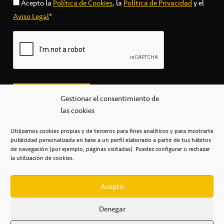
Acepto la
Política de Cookies
, la
Política de Privacidad
y el
Aviso Legal
*
Gestionar el consentimiento de
las cookies
Utilizamos cookies propias y de terceros para fines analíticos y para mostrarte
publicidad personalizada en base a un perfil elaborado a partir de tus hábitos
secretaria@cbcanarias.es
de navegación (por ejemplo, páginas visitadas). Puedes configurar o rechazar
+34 922 253 684
+34 922 315 909
la utilización de cookies.
C/Mercedes, s/n, Pabellón Insular de Tenerife Santiago Martín
Casa del Deporte / 38108 – La Laguna
Acepto
Denegar
POLÍTICA DE PRIVACIDAD
/
POLÍTICA DE COOKIES
/