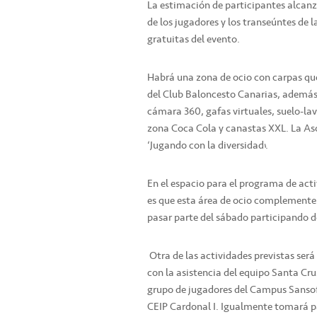
La estimación de participantes alcanza
de los jugadores y los transeúntes de
gratuitas del evento.
Habrá una zona de ocio con carpas que
del Club Baloncesto Canarias, además
cámara 360, gafas virtuales, suelo-lava
zona Coca Cola y canastas XXL. La Aso
‘Jugando con la diversidad’.
En el espacio para el programa de activ
es que esta área de ocio complemente 
pasar parte del sábado participando de
Otra de las actividades previstas ser
con la asistencia del equipo Santa Cr
grupo de jugadores del Campus Sansofé
CEIP Cardonal I. Igualmente tomará pa