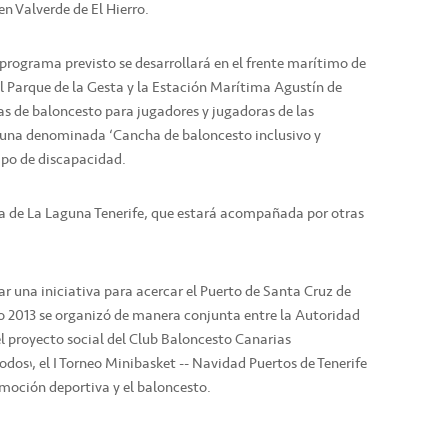
n Valverde de El Hierro.
programa previsto se desarrollará en el frente marítimo de
l Parque de la Gesta y la Estación Marítima Agustín de
s de baloncesto para jugadores y jugadoras de las
 una denominada ‘Cancha de baloncesto inclusivo y
ipo de discapacidad.
ota de La Laguna Tenerife, que estará acompañada por otras
ar una iniciativa para acercar el Puerto de Santa Cruz de
 año 2013 se organizó de manera conjunta entre la Autoridad
el proyecto social del Club Baloncesto Canarias
dos’, el I Torneo Minibasket -- Navidad Puertos de Tenerife
omoción deportiva y el baloncesto.