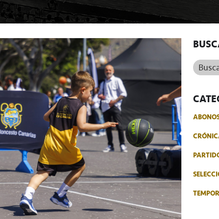
BUSC
Buscar.
CATE
ABONO
CRÓNIC
PARTID
SELECCI
TEMPO