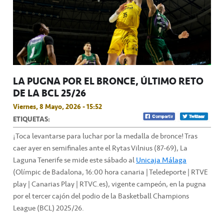
LA PUGNA POR EL BRONCE, ÚLTIMO RETO
DE LA BCL 25/26
Viernes, 8 Mayo, 2026 - 15:52
ETIQUETAS:
¡Toca levantarse para luchar por la medalla de bronce! Tras
caer ayer en semifinales ante el Rytas Vilnius (87-69), La
Laguna Tenerife se mide este sábado al
Unicaja Málaga
(Olímpic de Badalona, 16:00 hora canaria | Teledeporte | RTVE
play | Canarias Play | RTVC.es), vigente campeón, en la pugna
por el tercer cajón del podio de la Basketball Champions
League (BCL) 2025/26.