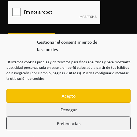
Gestionar el consentimiento de
las cookies
Utilizamos cookies propias y de terceros para fines analíticos y para mostrarte
publicidad personalizada en base a un perfil elaborado a partir de tus hábitos
secretaria@cbcanarias.es
de navegación (por ejemplo, páginas visitadas). Puedes configurar o rechazar
+34 922 253 684
+34 922 315 909
la utilización de cookies.
C/Mercedes, s/n, Pabellón Insular de Tenerife Santiago Martín
Casa del Deporte / 38108 – La Laguna
Acepto
Denegar
POLÍTICA DE PRIVACIDAD
/
POLÍTICA DE COOKIES
/
Preferencias
AVISO LEGAL
/
CONDICIONES
COMERCIALES
/
ACCESIBILIDAD