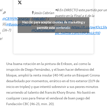
al
📲 En DIRECTO este partido por un
🔎
🎙️ Jesús Cebrían
puesto en la Final a 6 de la
@CB1939Canarias
(
@elcebri
) y
@Liga_U22
en
Haz clic para aceptar cookies de marketing y
🆚
@BasquetGirona
Roc Massaguer
@rtveplay
:
https://t.co/pw1QcLS
permitir este contenido
(26-7)
@Outconsumer
a
pic.twitter.com/vWj3mUc910
e!
Una buena rotación en la pintura de Erikson, así como la
irrupción de Diego Fernández, y el buen hacer defensivo del
bloque, amplió la renta insular (40-14) ante un Básquet Girona
desarbolado por momentos, errático en el tiro exterior (0/9 de
inicio en triples) y que intentó sobrevivir a sus peores minutos
recurriendo al talento del francés Khory Bruno. No bastó en
cualquier caso para frenar el vendaval de buen juego del
Fundación CBC (46-23, min. 20).