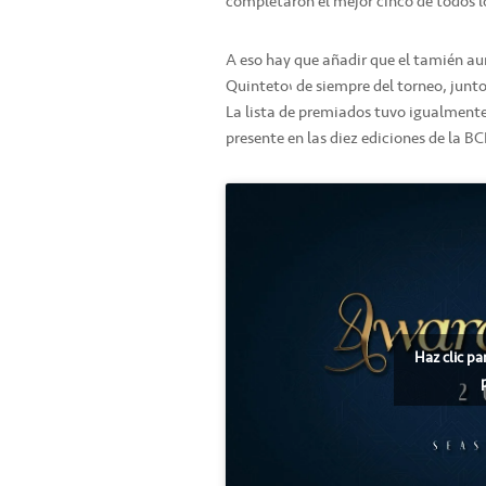
completaron el mejor cinco de todos l
A eso hay que añadir que el tamién au
Quinteto’ de siempre del torneo, junto
La lista de premiados tuvo igualmente
presente en las diez ediciones de la BC
Haz clic pa