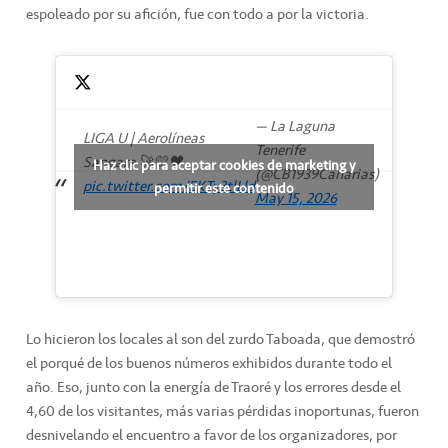
espoleado por su afición, fue con todo a por la victoria.
— La Laguna
LIGA U | Aerolíneas
Tenerife
Sangare 🚀💛🖤
Haz clic para aceptar cookies de marketing y
(@CB1939Canarias)
pic.twitter.com/EKTy3tlLld
permitir este contenido
May 15, 2026
Lo hicieron los locales al son del zurdo Taboada, que demostró
el porqué de los buenos números exhibidos durante todo el
año. Eso, junto con la energía de Traoré y los errores desde el
4,60 de los visitantes, más varias pérdidas inoportunas, fueron
desnivelando el encuentro a favor de los organizadores, por