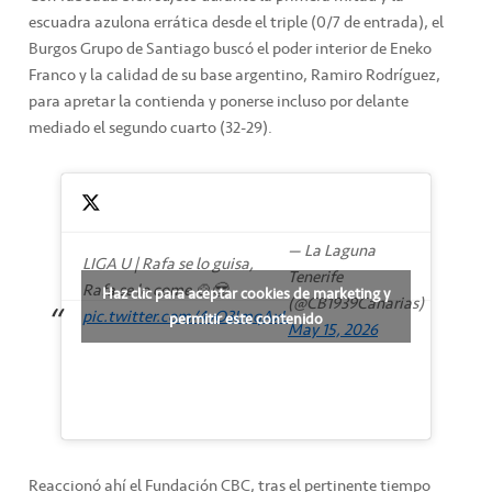
escuadra azulona errática desde el triple (0/7 de entrada), el
Burgos Grupo de Santiago buscó el poder interior de Eneko
Franco y la calidad de su base argentino, Ramiro Rodríguez,
para apretar la contienda y ponerse incluso por delante
mediado el segundo cuarto (32-29).
— La Laguna
LIGA U | Rafa se lo guisa,
Tenerife
Rafa se lo come 🍲😎
Haz clic para aceptar cookies de marketing y
(@CB1939Canarias)
pic.twitter.com/4vO3ImqAxL
permitir este contenido
May 15, 2026
Reaccionó ahí el Fundación CBC, tras el pertinente tiempo