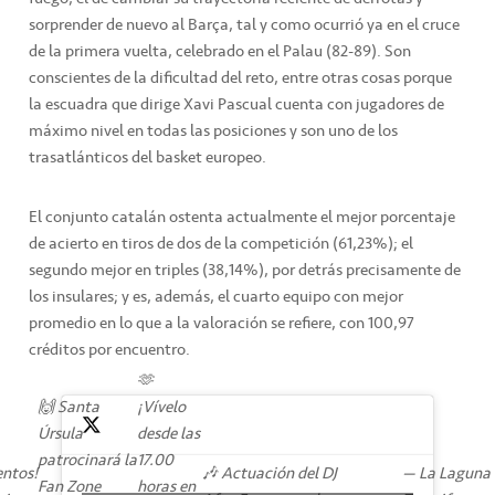
sorprender de nuevo al Barça, tal y como ocurrió ya en el cruce
de la primera vuelta, celebrado en el Palau (82-89). Son
conscientes de la dificultad del reto, entre otras cosas porque
la escuadra que dirige Xavi Pascual cuenta con jugadores de
máximo nivel en todas las posiciones y son uno de los
trasatlánticos del basket europeo.
El conjunto catalán ostenta actualmente el mejor porcentaje
de acierto en tiros de dos de la competición (61,23%); el
segundo mejor en triples (38,14%), por detrás precisamente de
los insulares; y es, además, el cuarto equipo con mejor
promedio en lo que a la valoración se refiere, con 100,97
créditos por encuentro.
🫶
🙌 Santa
¡Vívelo
Úrsula
desde las
patrocinará la
17.00
entos!
🎶 Actuación del DJ
— La Laguna
Fan Zone
horas en