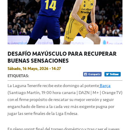
DESAFÍO MAYÚSCULO PARA RECUPERAR
BUENAS SENSACIONES
Sábado, 16 Mayo, 2026 - 14:27
ETIQUETAS:
La Laguna Tenerife recibe este domingo al potente
Barça
(Santiago Martín, 19:00 hora canaria | DAZN | M+ | Orange TV)
con el firme propósito de rescatar su mejor versión y seguir
enganchado de lleno a la cada vez más exigente pugna por
jugar las serie finales de la Liga Endesa.
En pleno sprint final del torneo doméstico y tras caer el jueves