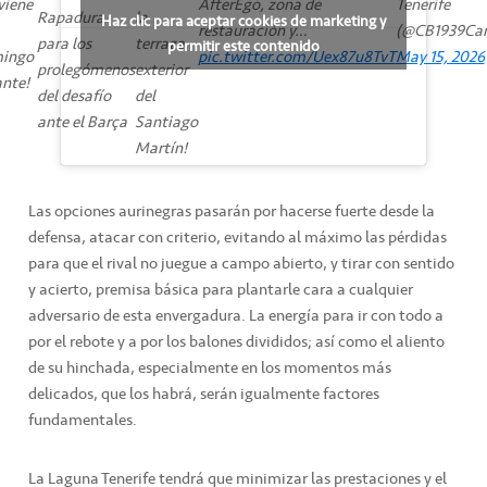
viene
AfterEgo, zona de
Tenerife
Rapadura
la
Haz clic para aceptar cookies de marketing y
restauración y…
(@CB1939Can
para los
terraza
permitir este contenido
ingo
pic.twitter.com/Uex87u8TvT
May 15, 2026
prolegómenos
exterior
nte!
del desafío
del
ante el Barça
Santiago
Martín!
Las opciones aurinegras pasarán por hacerse fuerte desde la
defensa, atacar con criterio, evitando al máximo las pérdidas
para que el rival no juegue a campo abierto, y tirar con sentido
y acierto, premisa básica para plantarle cara a cualquier
adversario de esta envergadura. La energía para ir con todo a
por el rebote y a por los balones divididos; así como el aliento
de su hinchada, especialmente en los momentos más
delicados, que los habrá, serán igualmente factores
fundamentales.
La Laguna Tenerife tendrá que minimizar las prestaciones y el