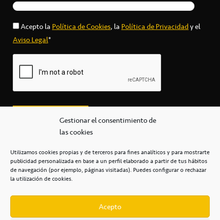
Acepto la
Política de Cookies
, la
Política de Privacidad
y el
Aviso Legal
*
Gestionar el consentimiento de
las cookies
Utilizamos cookies propias y de terceros para fines analíticos y para mostrarte
publicidad personalizada en base a un perfil elaborado a partir de tus hábitos
secretaria@cbcanarias.es
de navegación (por ejemplo, páginas visitadas). Puedes configurar o rechazar
+34 922 253 684
+34 922 315 909
la utilización de cookies.
C/Mercedes, s/n, Pabellón Insular de Tenerife Santiago Martín
Casa del Deporte / 38108 – La Laguna
Acepto