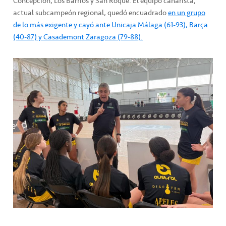
Concepción, Los Barrios y San Roque. El equipo canarista,
actual subcampeón regional, quedó encuadrado
en un grupo
de lo más exigente y cayó ante Unicaja Málaga (61-93), Barça
(40-87) y Casademont Zaragoza (79-88).