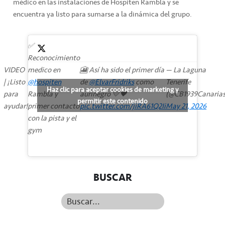
médico en las instalaciones de Hospiten Rambla y se
encuentra ya listo para sumarse a la dinámica del grupo.
✅
Reconocimiento
VIDEO
medico en
🎦 Así ha sido el primer día
— La Laguna
| ¡Listo
@hospiten
de
@ElvarFridriks
como
Tenerife
Haz clic para aceptar cookies de marketing y
para
Rambla y
aurinegro 💛🖤
(@CB1939Canarias
permitir este contenido
ayudar!
primer contacto
pic.twitter.com/jiRA61Q2Ii
May 21, 2026
con la pista y el
gym
BUSCAR
Buscar...