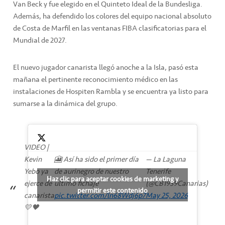
Van Beck y fue elegido en el Quinteto Ideal de la Bundesliga.
Además, ha defendido los colores del equipo nacional absoluto
de Costa de Marfil en las ventanas FIBA clasificatorias para el
Mundial de 2027.
El nuevo jugador canarista llegó anoche a la Isla, pasó esta
mañana el pertinente reconocimiento médico en las
instalaciones de Hospiten Rambla y se encuentra ya listo para
sumarse a la dinámica del grupo.
VIDEO |
Kevin
🎦 Así ha sido el primer día
— La Laguna
Yebo ya
de aurinegro de nuestro
Tenerife
Haz clic para aceptar cookies de marketing y
ejerce de
último fichaje
(@CB1939Canarias)
permitir este contenido
canarista
pic.twitter.com/ln68Wdj6p7
May 25, 2026
💛🖤