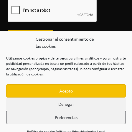
Gestionar el consentimiento de
las cookies
Utilizamos cookies propias y de terceros para fines analíticos y para mostrarte
publicidad personalizada en base a un perfil elaborado a partir de tus hábitos
secretaria@cbcanarias.es
de navegación (por ejemplo, páginas visitadas). Puedes configurar o rechazar
+34 922 253 684
+34 922 315 909
la utilización de cookies.
C/Mercedes, s/n, Pabellón Insular de Tenerife Santiago Martín
Casa del Deporte / 38108 – La Laguna
Acepto
Denegar
POLÍTICA DE PRIVACIDAD
/
POLÍTICA DE COOKIES
/
Preferencias
AVISO LEGAL
/
CONDICIONES
COMERCIALES
/
ACCESIBILIDAD
Política de cookies
Política de Privacidad
Aviso Legal