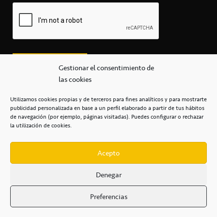
Gestionar el consentimiento de
las cookies
Utilizamos cookies propias y de terceros para fines analíticos y para mostrarte
publicidad personalizada en base a un perfil elaborado a partir de tus hábitos
secretaria@cbcanarias.es
de navegación (por ejemplo, páginas visitadas). Puedes configurar o rechazar
+34 922 253 684
+34 922 315 909
la utilización de cookies.
C/Mercedes, s/n, Pabellón Insular de Tenerife Santiago Martín
Casa del Deporte / 38108 – La Laguna
Acepto
Denegar
POLÍTICA DE PRIVACIDAD
/
POLÍTICA DE COOKIES
/
Preferencias
AVISO LEGAL
/
CONDICIONES
COMERCIALES
/
ACCESIBILIDAD