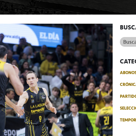
BUSC
Buscar.
CATE
ABONO
CRÓNIC
PARTID
SELECCI
TEMPO