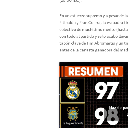
(20.00 h.c.).
En un esfuerzo supremo y a pesar de l
Fitipaldo y Fran Guerra, la escuadra t
colectivo de muchísimo mérito (hasta 
con todo al partido y se lo acabó llev
tapón clave de Tim Abromaitis y un 
antes de la canasta ganadora del mad
Haz clic pa