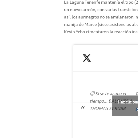
La Laguna Tenerife mantenía el tipo (28
un nuevo arreón, con varias transicion
así, los aurinegros no se amilanaron, 
manija de Marce (siete asistencias al
Kevin Yebo cimentaron la reacción insu
🥵 Si se te acaba el
tiempo… BALONES A
@
Haz clic pa
THOMAS SCRUBB
p