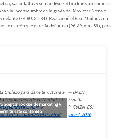
trar, sacar faltas y sumar desde el tiro libre, así como su
aban la incertidumbre en la grada del Movistar Arena y
or delante (79-80, 83-84). Reaccionó el Real Madrid, con
io un estirón que parecía definitivo (96-89, min. 39), pero
El triplazo para darle la victoria a
— DAZN
La Laguna Tenerife en Madrid 😮‍💨
España
ra aceptar cookies de marketing y
#LigaEndesaxDAZN
🏀
(@DAZN_ES)
permitir este contenido
pic.twitter.com/dHW4TiVMGK
June 2, 2026