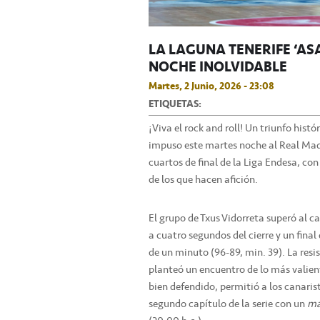
LA LAGUNA TENERIFE ‘AS
NOCHE INOLVIDABLE
Martes, 2 Junio, 2026 - 23:08
ETIQUETAS:
¡Viva el rock and roll! Un triunfo histó
impuso este martes noche al Real Madri
cuartos de final de la Liga Endesa, con
de los que hacen afición.
El grupo de Txus Vidorreta superó al c
a cuatro segundos del cierre y un fina
de un minuto (96-89, min. 39). La resis
planteó un encuentro de lo más valient
bien defendido, permitió a los canaris
segundo capítulo de la serie con un
ma