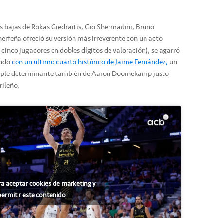
as bajas de Rokas Giedraitis, Gio Shermadini, Bruno
inerfeña ofreció su versión más irreverente con un acto
cinco jugadores en dobles dígitos de valoración), se agarró
ando
con un último cuarto histórico de Jaime Fernández,
un
triple determinante también de Aaron Doornekamp justo
rileño.
ra aceptar cookies de marketing y
permitir este contenido