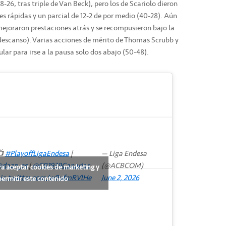
-26, tras triple de Van Beck), pero los de Scariolo dieron
es rápidas y un parcial de 12-2 de por medio (40-28). Aún
mejoraron prestaciones atrás y se recompusieron bajo la
 descanso). Varias acciones de mérito de Thomas Scrubb y
lar para irse a la pausa solo dos abajo (50-48).
📺
#PlayoffLigaEndesa
|
— Liga Endesa
dazn_es
|
@CB1939Canarias
(@ACBCOM)
ra aceptar cookies de marketing y
ic.twitter.com/w9ufmRVlHe
June 2, 2026
permitir este contenido