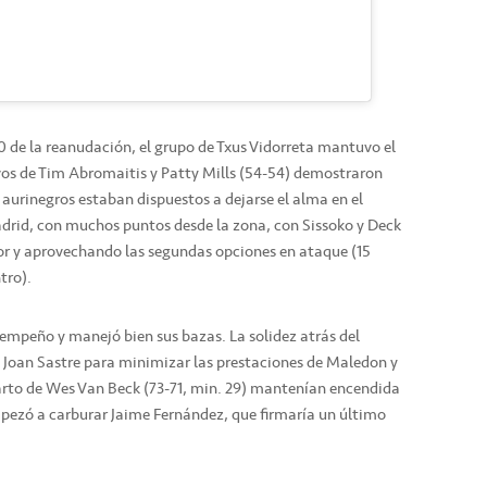
4-0 de la reanudación, el grupo de Txus Vidorreta mantuvo el
ivos de Tim Abromaitis y Patty Mills (54-54) demostraron
s aurinegros estaban dispuestos a dejarse el alma en el
Madrid, con muchos puntos desde la zona, con Sissoko y Deck
ior y aprovechando las segundas opciones en ataque (15
tro).
u empeño y manejó bien sus bazas. La solidez atrás del
 Joan Sastre para minimizar las prestaciones de Maledon y
arto de Wes Van Beck (73-71, min. 29) mantenían encendida
pezó a carburar Jaime Fernández, que firmaría un último