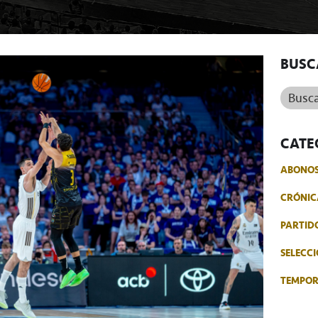
BUSC
Buscar.
CATE
ABONO
CRÓNIC
PARTID
SELECCI
TEMPO