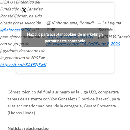
LIGA U | El técnico del
Fundación CB Canarias,
Ronald Cómez, ha sido
citado por la selección
👏 ¡Enhorabuena, Ronald!
— La Laguna
@BaloncestoESP
U19,
💛🖤
Tenerife
Haz clic para aceptar cookies de marketing y
para ejercer de ayudante
https://t.co/mj9EXwTTt7
(@CB1939Canaria
permitir este contenido
con un grupo de
pic.twitter.com/tC5Avivr0E
June 2, 2026
jugadores destacados de
la generación de 2007 ➡️
https://t.co/sSAYFZJSwK
Cómez, técnico del filial aurinegro en la Liga U22, compartirá
tareas de asistente con Yon González (Gipuzkoa Basket), para
el seleccionador nacional de la categoría, Gerard Encuentra
(Hiopos Lleida).
Noticias relacionadas: