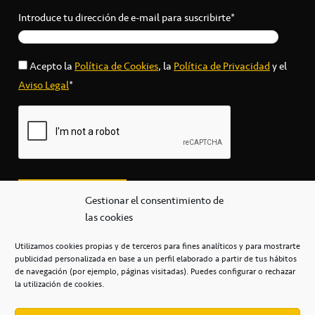
Introduce tu dirección de e-mail para suscribirte*
Acepto la
Política de Cookies
, la
Política de Privacidad
y el
Aviso Legal
*
Gestionar el consentimiento de
las cookies
Utilizamos cookies propias y de terceros para fines analíticos y para mostrarte
publicidad personalizada en base a un perfil elaborado a partir de tus hábitos
secretaria@cbcanarias.es
de navegación (por ejemplo, páginas visitadas). Puedes configurar o rechazar
+34 922 253 684
+34 922 315 909
la utilización de cookies.
C/Mercedes, s/n, Pabellón Insular de Tenerife Santiago Martín