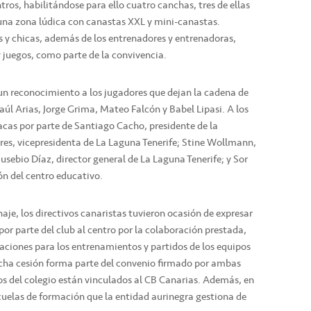
tros, habilitándose para ello cuatro canchas, tres de ellas
una zona lúdica con canastas XXL y mini-canastas.
cos y chicas, además de los entrenadores y entrenadoras,
 juegos, como parte de la convivencia.
 un reconocimiento a los jugadores que dejan la cadena de
Raúl Arias, Jorge Grima, Mateo Falcón y Babel Lipasi. A los
cas por parte de Santiago Cacho, presidente de la
es, vicepresidenta de La Laguna Tenerife; Stine Wollmann,
Eusebio Díaz, director general de La Laguna Tenerife; y Sor
ón del centro educativo.
je, los directivos canaristas tuvieron ocasión de expresar
or parte del club al centro por la colaboración prestada,
ciones para los entrenamientos y partidos de los equipos
icha cesión forma parte del convenio firmado por ambas
pos del colegio están vinculados al CB Canarias. Además, en
scuelas de formación que la entidad aurinegra gestiona de