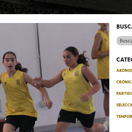
BUSC
Buscar.
CATE
ABONO
CRÓNIC
PARTID
SELECCI
TEMPO