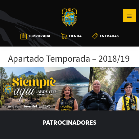
Saltar
Saltar
Saltar
a
al
a
la
contenido
la
navegación
principal
barra
CB
TEMPORADA
TIENDA
ENTRADAS
principal
lateral
CANARIAS
principal
Apartado Temporada – 2018/19
PATROCINADORES