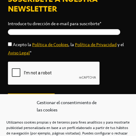
NEWSLETTER
Introduce tu dirección de e-mail para suscribirte*
Acepto la
Política de Cookies
, la
Política de Privacidad
y el
Aviso Legal
*
Gestionar el consentimiento de
las cookies
Utilizamos cookies propias y de terceros para fines analíticos y para mostrarte
publicidad personalizada en base a un perfil elaborado a partir de tus hábitos
secretaria@cbcanarias.es
de navegación (por ejemplo, páginas visitadas). Puedes configurar o rechazar