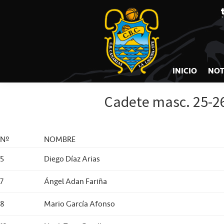
CB
Saltar
Saltar
Saltar
a
al
a
CANARIAS
la
contenido
la
navegación
principal
barra
principal
lateral
INICIO
NOT
principal
Cadete masc. 25-2
Nº
NOMBRE
5
Diego Díaz Arias
7
Ángel Adan Fariña
8
Mario García Afonso