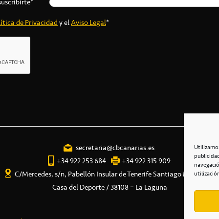
suscribirte*
ítica de Privacidad
y el
Aviso Legal
*
secretaria@cbcanarias.es
Utilizamo
publicida
+34 922 253 684
+34 922 315 909
navegació
C/Mercedes, s/n, Pabellón Insular de Tenerife Santiago Martín
utilizació
Casa del Deporte / 38108 – La Laguna