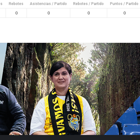
es
Rebotes
Asistencias / Partido
Rebotes / Partido
Puntos / Partido
0
0
0
0