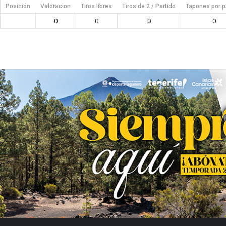
Posición
Valoracion
Tiros libres
Tiros de 2 / Partido
Tapones por p
0
0
0
0