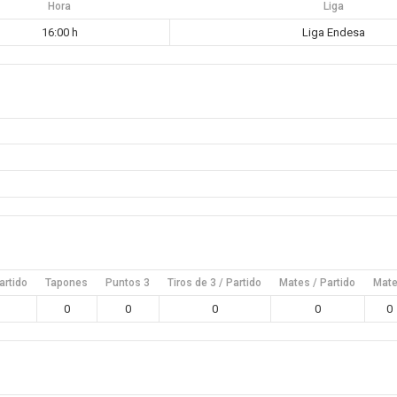
Hora
Liga
16:00 h
Liga Endesa
artido
Tapones
Puntos 3
Tiros de 3 / Partido
Mates / Partido
Mat
0
0
0
0
0