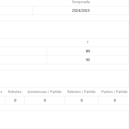
Temporada
2024/2025
T
89
93
es
Rebotes
Asistencias / Partido
Rebotes / Partido
Puntos / Partido
0
0
0
0