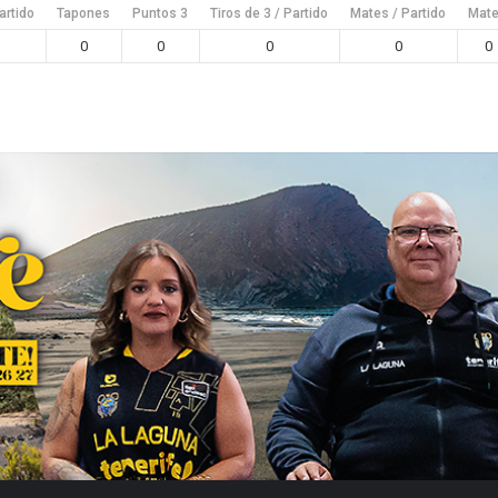
artido
Tapones
Puntos 3
Tiros de 3 / Partido
Mates / Partido
Mat
0
0
0
0
0