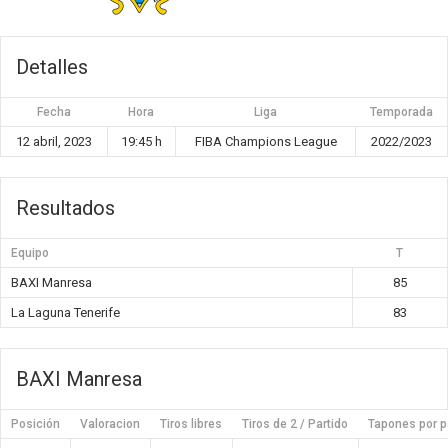
Detalles
Fecha
Hora
Liga
Temporada
12 abril, 2023
19:45 h
FIBA Champions League
2022/2023
Resultados
Equipo
T
BAXI Manresa
85
La Laguna Tenerife
83
BAXI Manresa
Posición
Valoracion
Tiros libres
Tiros de 2 / Partido
Tapones por p