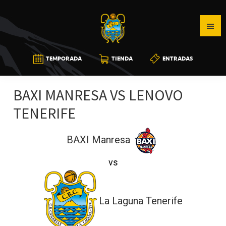
Saltar
Saltar
Saltar
a
al
a
la
contenido
la
navegación
principal
barra
CB
TEMPORADA
TIENDA
ENTRADAS
principal
lateral
CANARIAS
principal
BAXI MANRESA VS LENOVO
TENERIFE
BAXI Manresa
vs
La Laguna Tenerife