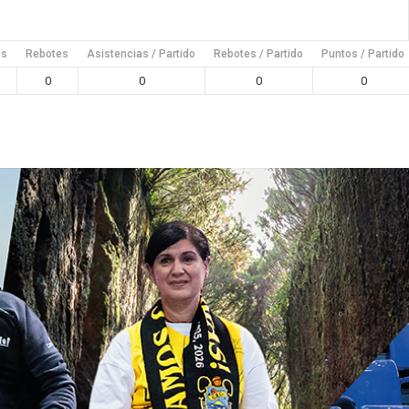
es
Rebotes
Asistencias / Partido
Rebotes / Partido
Puntos / Partido
0
0
0
0