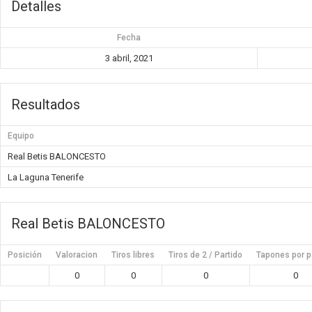
Detalles
Fecha
3 abril, 2021
Resultados
Equipo
Real Betis BALONCESTO
La Laguna Tenerife
Real Betis BALONCESTO
Posición
Valoracion
Tiros libres
Tiros de 2 / Partido
Tapones por p
0
0
0
0