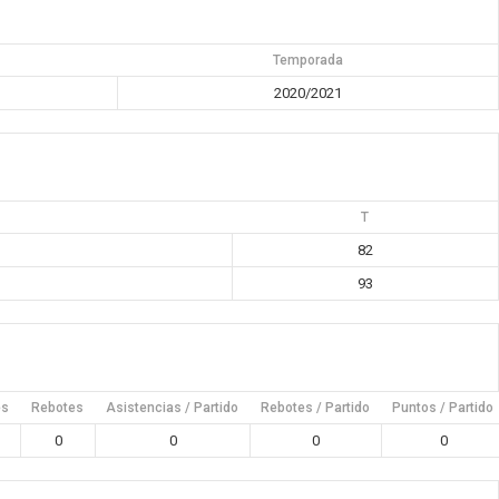
Temporada
2020/2021
T
82
93
es
Rebotes
Asistencias / Partido
Rebotes / Partido
Puntos / Partido
0
0
0
0