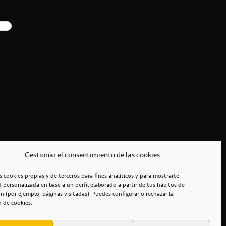
Gestionar el consentimiento de las cookies
s cookies propias y de terceros para fines analíticos y para mostrarte
d personalizada en base a un perfil elaborado a partir de tus hábitos de
n (por ejemplo, páginas visitadas). Puedes configurar o rechazar la
n de cookies.