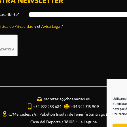
STRA NEWSLETTER
suscribirte*
ítica de Privacidad
y el
Aviso Legal
*
secretaria@cbcanarias.es
Utilizamo
publicida
+34 922 253 684
+34 922 315 909
navegació
C/Mercedes, s/n, Pabellón Insular de Tenerife Santiago Martín
utilizació
Casa del Deporte / 38108 – La Laguna