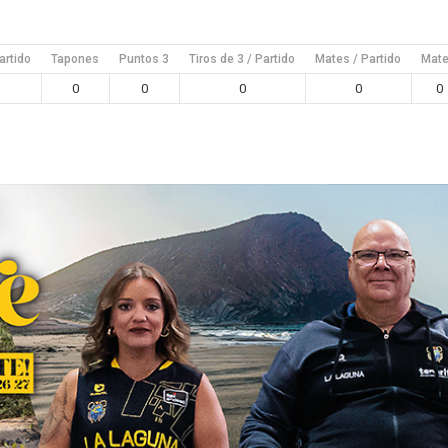
artido
Tapones
Puntos 3
Tiros de 3 / Partido
Mates / Partido
Mat
0
0
0
0
0