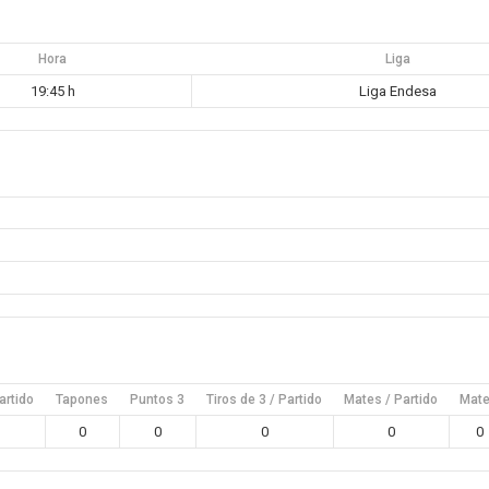
Hora
Liga
19:45 h
Liga Endesa
artido
Tapones
Puntos 3
Tiros de 3 / Partido
Mates / Partido
Mat
0
0
0
0
0