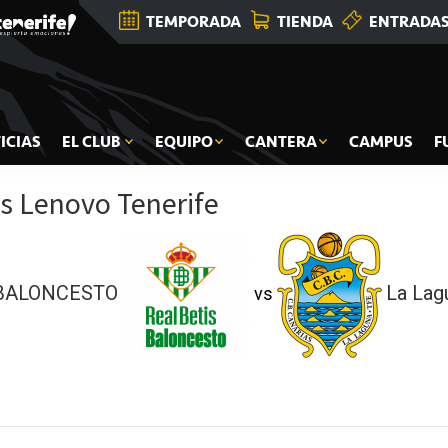
TEMPORADA
TIENDA
ENTRADA
ICIAS
EL CLUB
EQUIPO
CANTERA
CAMPUS
F
vs Lenovo Tenerife
s BALONCESTO
La Lag
vs