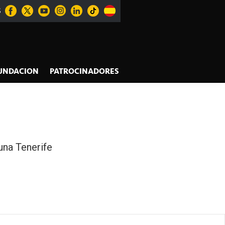
S
UNDACION
PATROCINADORES
una Tenerife