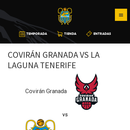
Saltar
Saltar
Saltar
a
al
a
la
contenido
la
navegación
principal
barra
CB
TEMPORADA
TIENDA
ENTRADAS
principal
lateral
CANARIAS
principal
COVIRÁN GRANADA VS LA
LAGUNA TENERIFE
Covirán Granada
vs