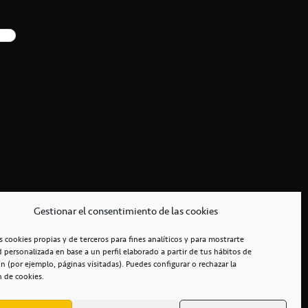
Gestionar el consentimiento de las cookies
s cookies propias y de terceros para fines analíticos y para mostrarte
d personalizada en base a un perfil elaborado a partir de tus hábitos de
n (por ejemplo, páginas visitadas). Puedes configurar o rechazar la
n de cookies.