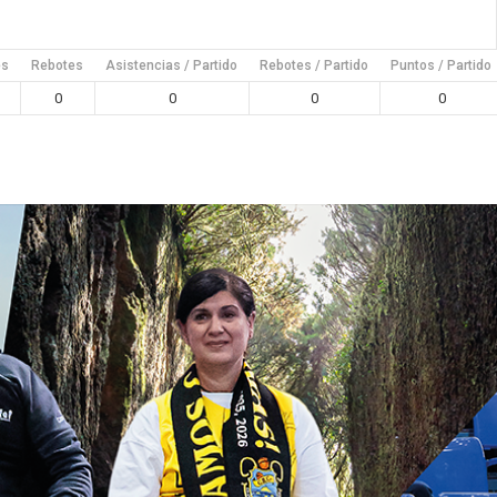
es
Rebotes
Asistencias / Partido
Rebotes / Partido
Puntos / Partido
0
0
0
0