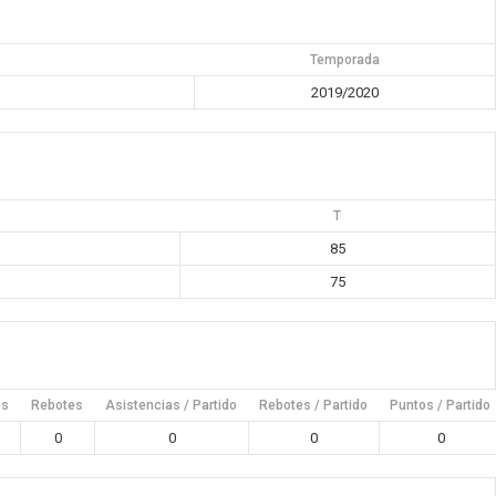
Temporada
2019/2020
T
85
75
es
Rebotes
Asistencias / Partido
Rebotes / Partido
Puntos / Partido
0
0
0
0