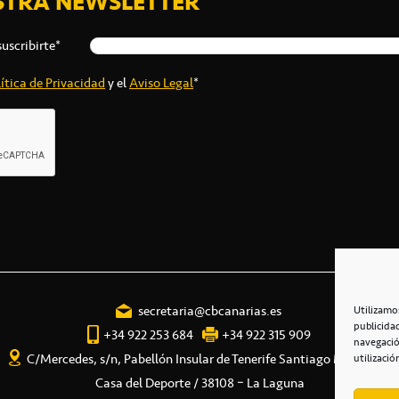
STRA NEWSLETTER
suscribirte*
ítica de Privacidad
y el
Aviso Legal
*
secretaria@cbcanarias.es
Utilizamo
publicida
+34 922 253 684
+34 922 315 909
navegació
C/Mercedes, s/n, Pabellón Insular de Tenerife Santiago Martín
utilizació
Casa del Deporte / 38108 – La Laguna