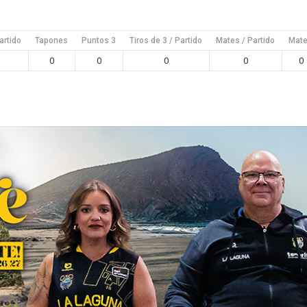
artido
Tapones
Puntos 3
Tiros de 3 / Partido
Mates / Partido
Mat
0
0
0
0
0