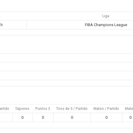
a
Liga
 h
FIBA Champions League
artido
Tapones
Puntos 3
Tiros de 3 / Partido
Mates / Partido
Mat
0
0
0
0
0