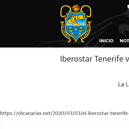
CB
Saltar
Saltar
Saltar
a
al
a
CANARIAS
la
contenido
la
navegación
principal
barra
principal
lateral
INICIO
NOT
principal
Iberostar Tenerife 
La L
https://cbcanarias.net/2020/03/03/el-iberostar-tenerife