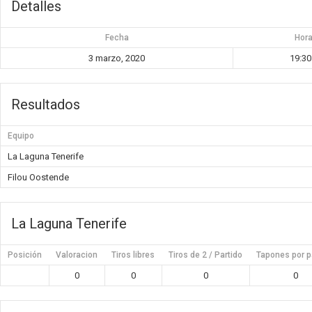
Detalles
Fecha
Hor
3 marzo, 2020
19:30
Resultados
Equipo
La Laguna Tenerife
Filou Oostende
La Laguna Tenerife
Posición
Valoracion
Tiros libres
Tiros de 2 / Partido
Tapones por p
0
0
0
0