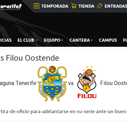
TEMPORADA
TIENDA
ENTRADA
ICIAS
EL CLUB
EQUIPO
CANTERA
CAMPUS
F
vs Filou Oostende
aguna Tenerife
Filou Oos
vs
-tira-de-oficio-para-adelantarse-en-su-serie-ante-un-bue