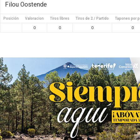
Filou Oostende
Posición
Valoracion
Tiros libres
Tiros de 2 / Partido
Tapones por p
0
0
0
0