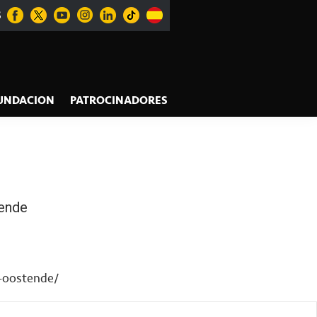
S
UNDACION
PATROCINADORES
tende
n-oostende/