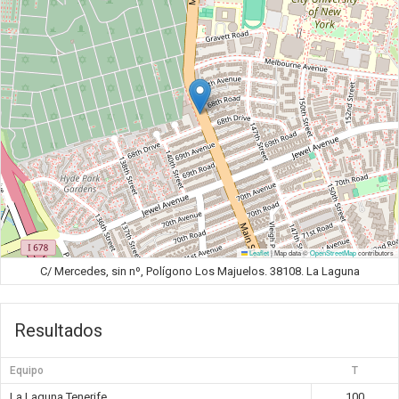
Leaflet
|
Map data ©
OpenStreetMap
contributors
C/ Mercedes, sin nº, Polígono Los Majuelos. 38108. La Laguna
Resultados
Equipo
T
La Laguna Tenerife
100