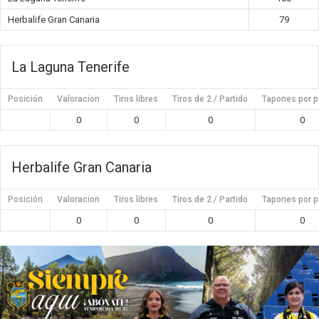
Herbalife Gran Canaria
79
La Laguna Tenerife
Posición
Valoracion
Tiros libres
Tiros de 2 / Partido
Tapones por p
0
0
0
0
Herbalife Gran Canaria
Posición
Valoracion
Tiros libres
Tiros de 2 / Partido
Tapones por p
0
0
0
0