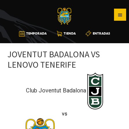
Saltar
Saltar
Saltar
a
al
a
la
contenido
la
navegación
principal
barra
CB
TEMPORADA
TIENDA
ENTRADAS
principal
lateral
CANARIAS
principal
JOVENTUT BADALONA VS
LENOVO TENERIFE
Club Joventut Badalona
vs