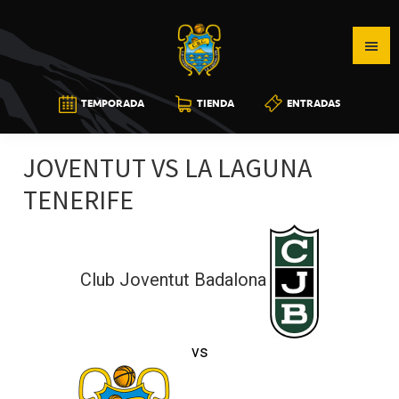
Saltar
Saltar
Saltar
a
al
a
la
contenido
la
navegación
principal
barra
CB
TEMPORADA
TIENDA
ENTRADAS
principal
lateral
CANARIAS
principal
JOVENTUT VS LA LAGUNA
TENERIFE
Club Joventut Badalona
vs