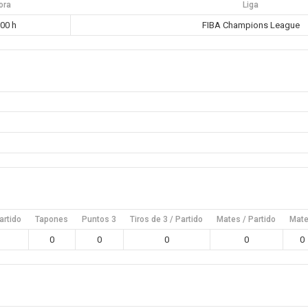
ora
Liga
:00 h
FIBA Champions League
artido
Tapones
Puntos 3
Tiros de 3 / Partido
Mates / Partido
Mat
0
0
0
0
0