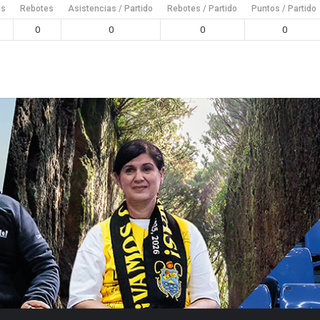
es
Rebotes
Asistencias / Partido
Rebotes / Partido
Puntos / Partido
0
0
0
0