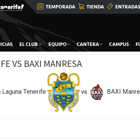
TEMPORADA
TIENDA
ENTRADA
ICIAS
EL CLUB
EQUIPO
CANTERA
CAMPUS
F
FE VS BAXI MANRESA
 Laguna Tenerife
BAXI Manre
vs