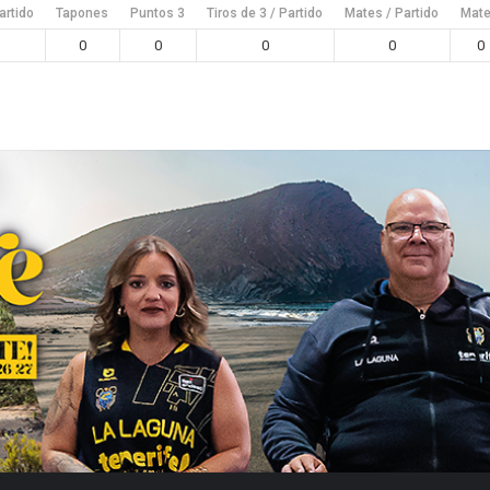
artido
Tapones
Puntos 3
Tiros de 3 / Partido
Mates / Partido
Mat
0
0
0
0
0