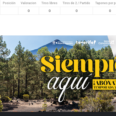
Posición
Valoracion
Tiros libres
Tiros de 2 / Partido
Tapones por p
0
0
0
0