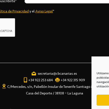
suscribirte*
ítica de Privacidad
y el
Aviso Legal
*
secretaria@cbcanarias.es
Utilizamo
publicida
+34 922 253 684
+34 922 315 909
navegació
C/Mercedes, s/n, Pabellón Insular de Tenerife Santiago Martín
utilizació
Casa del Deporte / 38108 – La Laguna