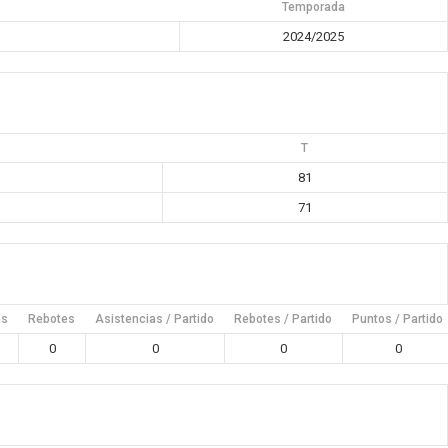
Temporada
2024/2025
T
81
71
es
Rebotes
Asistencias / Partido
Rebotes / Partido
Puntos / Partido
0
0
0
0