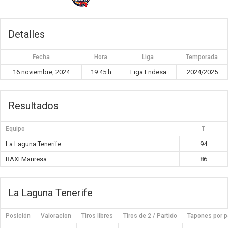
Detalles
Fecha
Hora
Liga
Temporada
16 noviembre, 2024
19:45 h
Liga Endesa
2024/2025
Resultados
Equipo
T
La Laguna Tenerife
94
BAXI Manresa
86
La Laguna Tenerife
Posición
Valoracion
Tiros libres
Tiros de 2 / Partido
Tapones por p