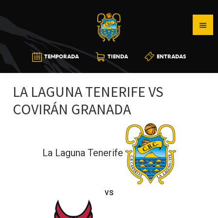
Saltar
Saltar
Saltar
a
al
a
la
contenido
la
navegación
principal
barra
CB
TEMPORADA
TIENDA
ENTRADAS
principal
lateral
CANARIAS
principal
LA LAGUNA TENERIFE VS
COVIRÁN GRANADA
La Laguna Tenerife
vs