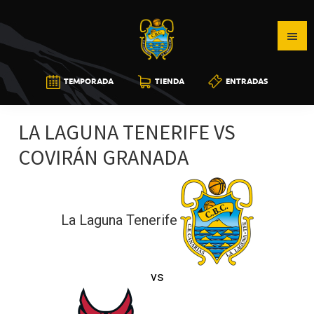
Saltar
Saltar
Saltar
a
al
a
la
contenido
la
navegación
principal
barra
CB
TEMPORADA
TIENDA
ENTRADAS
principal
lateral
CANARIAS
principal
LA LAGUNA TENERIFE VS
COVIRÁN GRANADA
La Laguna Tenerife
vs