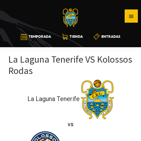
Saltar
Saltar
Saltar
a
al
a
la
contenido
la
navegación
principal
barra
CB
TEMPORADA
TIENDA
ENTRADAS
principal
lateral
CANARIAS
principal
La Laguna Tenerife VS Kolossos
Rodas
La Laguna Tenerife
vs