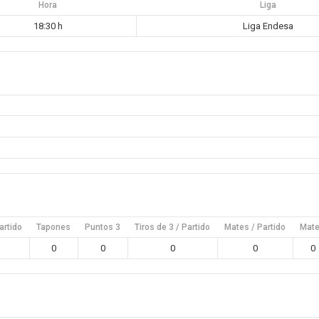
Hora
Liga
18:30 h
Liga Endesa
artido
Tapones
Puntos 3
Tiros de 3 / Partido
Mates / Partido
Mat
0
0
0
0
0