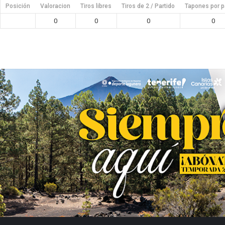
Posición
Valoracion
Tiros libres
Tiros de 2 / Partido
Tapones por p
0
0
0
0