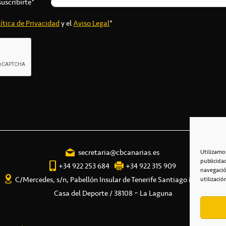
suscribirte*
ítica de Privacidad
y el
Aviso Legal
*
secretaria@cbcanarias.es
Utilizamo
publicida
+34 922 253 684
+34 922 315 909
navegació
C/Mercedes, s/n, Pabellón Insular de Tenerife Santiago Martín
utilizació
Casa del Deporte / 38108 – La Laguna