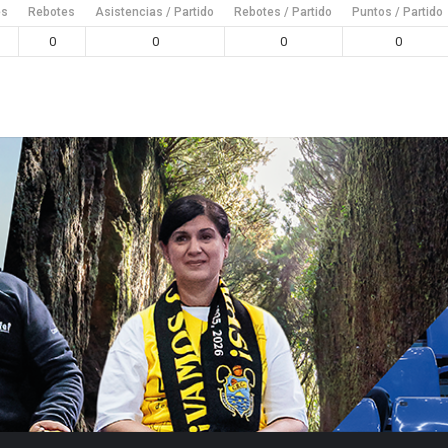
es
Rebotes
Asistencias / Partido
Rebotes / Partido
Puntos / Partido
0
0
0
0