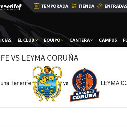
TEMPORADA
TIENDA
ENTRADA
ICIAS
EL CLUB
EQUIPO
CANTERA
CAMPUS
F
IFE VS LEYMA CORUÑA
una Tenerife
LEYMA C
vs