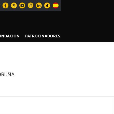
S
UNDACION
PATROCINADORES
ORUÑA