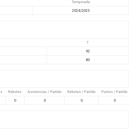
Temporada
2024/2025
T
92
83
es
Rebotes
Asistencias / Partido
Rebotes / Partido
Puntos / Partido
0
0
0
0