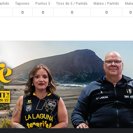
artido
Tapones
Puntos 3
Tiros de 3 / Partido
Mates / Partido
Mat
0
0
0
0
0