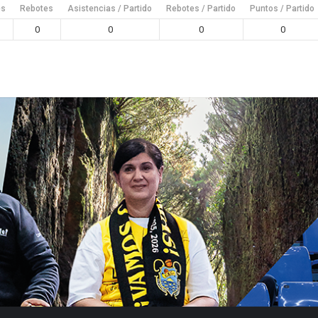
es
Rebotes
Asistencias / Partido
Rebotes / Partido
Puntos / Partido
0
0
0
0