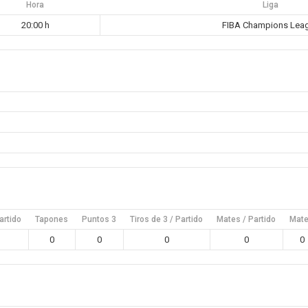
Hora
Liga
20:00 h
FIBA Champions Lea
artido
Tapones
Puntos 3
Tiros de 3 / Partido
Mates / Partido
Mat
0
0
0
0
0