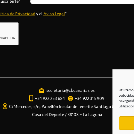
suscribirte*
ítica de Privacidad
y el
Aviso Legal
*
secretaria@cbcanarias.es
Utilizamo
publicida
+34 922 253 684
+34 922 315 909
navegació
C/Mercedes, s/n, Pabellón Insular de Tenerife Santiago Martín
utilizació
Casa del Deporte / 38108 – La Laguna