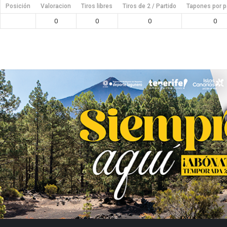
Posición
Valoracion
Tiros libres
Tiros de 2 / Partido
Tapones por p
0
0
0
0