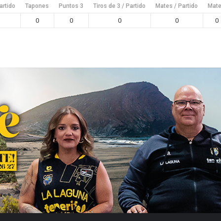
artido
Tapones
Puntos 3
Tiros de 3 / Partido
Mates / Partido
Mat
0
0
0
0
0