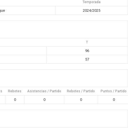
Temporada
gue
2024/2025
T
96
57
es
Rebotes
Asistencias / Partido
Rebotes / Partido
Puntos / Partido
0
0
0
0