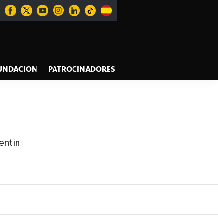
S
UNDACION
PATROCINADORES
entin