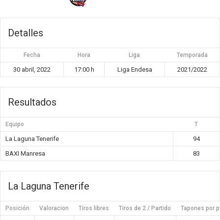
Detalles
Fecha
Hora
Liga
Temporada
30 abril, 2022
17:00 h
Liga Endesa
2021/2022
Resultados
Equipo
T
La Laguna Tenerife
94
BAXI Manresa
83
La Laguna Tenerife
Posición
Valoracion
Tiros libres
Tiros de 2 / Partido
Tapones por p