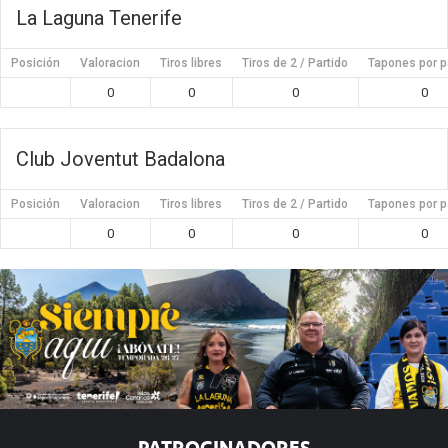
La Laguna Tenerife
Posición
Valoracion
Tiros libres
Tiros de 2 / Partido
Tapones por p
0
0
0
0
Club Joventut Badalona
Posición
Valoracion
Tiros libres
Tiros de 2 / Partido
Tapones por p
0
0
0
0