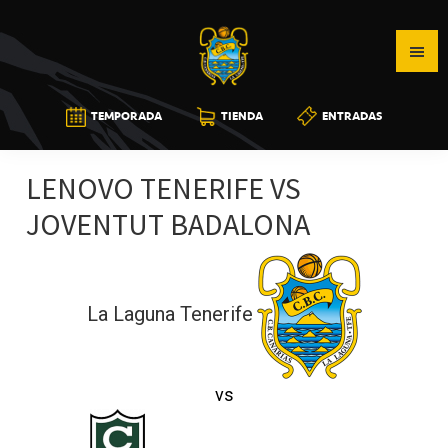
Saltar
Saltar
Saltar
a
al
a
la
contenido
la
navegación
principal
barra
CB
TEMPORADA
TIENDA
ENTRADAS
principal
lateral
CANARIAS
principal
LENOVO TENERIFE VS
JOVENTUT BADALONA
La Laguna Tenerife
vs