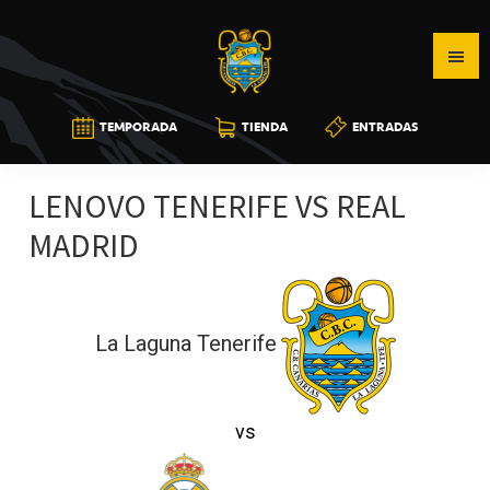
Saltar
Saltar
Saltar
a
al
a
la
contenido
la
navegación
principal
barra
CB
TEMPORADA
TIENDA
ENTRADAS
principal
lateral
CANARIAS
principal
LENOVO TENERIFE VS REAL
MADRID
La Laguna Tenerife
vs